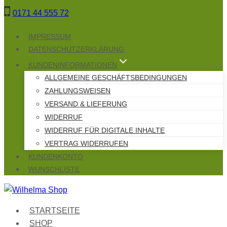
Zum
0171 44 555 72
Inhalt
springen
IMPRESSUM
DATENSCHUTZERKLÄRUNG
KUNDENINFORMATIONEN
ALLGEMEINE GESCHÄFTSBEDINGUNGEN
ZAHLUNGSWEISEN
VERSAND & LIEFERUNG
WIDERRUF
WIDERRUF FÜR DIGITALE INHALTE
VERTRAG WIDERRUFEN
KUNDENKONTO
WUNSCHLISTE
STARTSEITE
SHOP