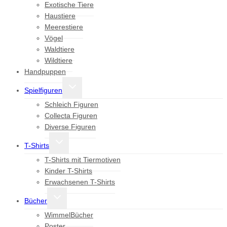
Exotische Tiere
Haustiere
Meerestiere
Vögel
Waldtiere
Wildtiere
Handpuppen
Untermenü
Spielfiguren
umschalten
Schleich Figuren
Collecta Figuren
Diverse Figuren
Untermenü
T-Shirts
umschalten
T-Shirts mit Tiermotiven
Kinder T-Shirts
Erwachsenen T-Shirts
Untermenü
Bücher
umschalten
WimmelBücher
Poster