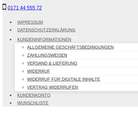
Zum
0171 44 555 72
Inhalt
springen
IMPRESSUM
DATENSCHUTZERKLÄRUNG
KUNDENINFORMATIONEN
ALLGEMEINE GESCHÄFTSBEDINGUNGEN
ZAHLUNGSWEISEN
VERSAND & LIEFERUNG
WIDERRUF
WIDERRUF FÜR DIGITALE INHALTE
VERTRAG WIDERRUFEN
KUNDENKONTO
WUNSCHLISTE