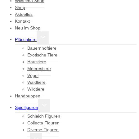
Wilhelma Shop
Shop
Aktuelles
Kontakt
Neu im Shop
Untermenü
Plüschtiere
umschalten
Bauernhoftiere
Exotische Tiere
Haustiere
Meerestiere
Vögel
Waldtiere
Wildtiere
Handpuppen
Untermenü
Spielfiguren
umschalten
Schleich Figuren
Collecta Figuren
Diverse Figuren
Untermenü