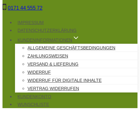
Zum
0171 44 555 72
Inhalt
springen
IMPRESSUM
DATENSCHUTZERKLÄRUNG
KUNDENINFORMATIONEN
ALLGEMEINE GESCHÄFTSBEDINGUNGEN
ZAHLUNGSWEISEN
VERSAND & LIEFERUNG
WIDERRUF
WIDERRUF FÜR DIGITALE INHALTE
VERTRAG WIDERRUFEN
KUNDENKONTO
WUNSCHLISTE