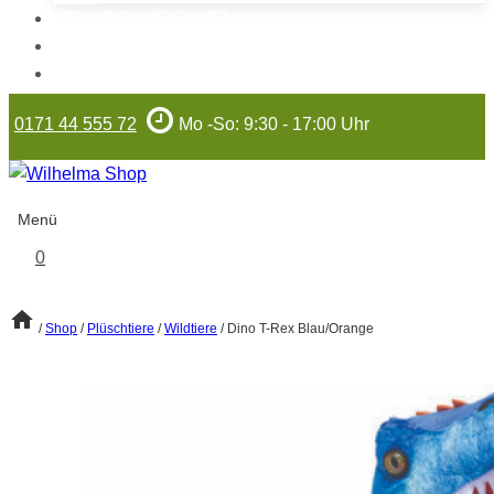
EXOTISCHE SAMEN
WILHELMA-ARTIKEL
GUTSCHEINE
0171 44 555 72
Mo -So: 9:30 - 17:00 Uhr
Menü
0
/
Shop
/
Plüschtiere
/
Wildtiere
/
Dino T-Rex Blau/Orange