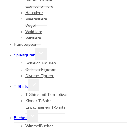
Bauernhoftiere
Exotische Tiere
Haustiere
Meerestiere
Vögel
Waldtiere
Wildtiere
Handpuppen
Untermenü
Spielfiguren
umschalten
Schleich Figuren
Collecta Figuren
Diverse Figuren
Untermenü
T-Shirts
umschalten
T-Shirts mit Tiermotiven
Kinder T-Shirts
Erwachsenen T-Shirts
Untermenü
Bücher
umschalten
WimmelBücher