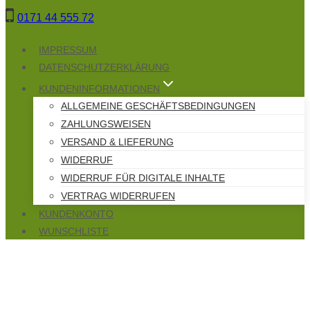
Zum
0171 44 555 72
Inhalt
springen
IMPRESSUM
DATENSCHUTZERKLÄRUNG
KUNDENINFORMATIONEN
ALLGEMEINE GESCHÄFTSBEDINGUNGEN
ZAHLUNGSWEISEN
VERSAND & LIEFERUNG
WIDERRUF
WIDERRUF FÜR DIGITALE INHALTE
VERTRAG WIDERRUFEN
KUNDENKONTO
WUNSCHLISTE