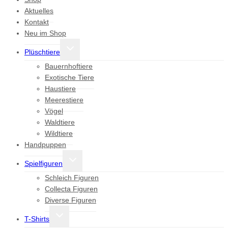
Aktuelles
Kontakt
Neu im Shop
Untermenü
Plüschtiere
umschalten
Bauernhoftiere
Exotische Tiere
Haustiere
Meerestiere
Vögel
Waldtiere
Wildtiere
Handpuppen
Untermenü
Spielfiguren
umschalten
Schleich Figuren
Collecta Figuren
Diverse Figuren
Untermenü
T-Shirts
umschalten