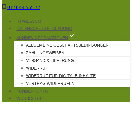
Zum
0171 44 555 72
Inhalt
springen
IMPRESSUM
DATENSCHUTZERKLÄRUNG
KUNDENINFORMATIONEN
ALLGEMEINE GESCHÄFTSBEDINGUNGEN
ZAHLUNGSWEISEN
VERSAND & LIEFERUNG
WIDERRUF
WIDERRUF FÜR DIGITALE INHALTE
VERTRAG WIDERRUFEN
KUNDENKONTO
WUNSCHLISTE