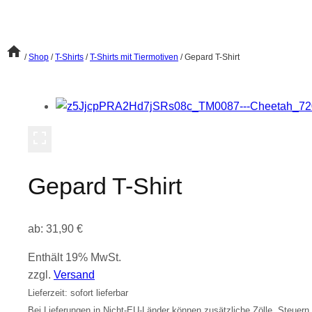
/
Shop
/
T-Shirts
/
T-Shirts mit Tiermotiven
/
Gepard T-Shirt
Gepard T-Shirt
ab:
31,90
€
Enthält 19% MwSt.
zzgl.
Versand
Lieferzeit: sofort lieferbar
Bei Lieferungen in Nicht-EU-Länder können zusätzliche Zölle, Steuern