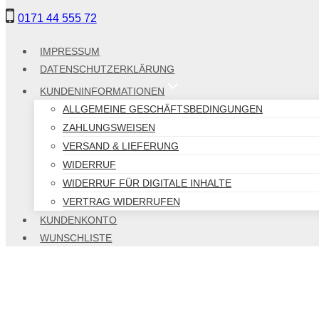
Zum
0171 44 555 72
Inhalt
springen
IMPRESSUM
DATENSCHUTZERKLÄRUNG
KUNDENINFORMATIONEN
ALLGEMEINE GESCHÄFTSBEDINGUNGEN
ZAHLUNGSWEISEN
VERSAND & LIEFERUNG
WIDERRUF
WIDERRUF FÜR DIGITALE INHALTE
VERTRAG WIDERRUFEN
KUNDENKONTO
WUNSCHLISTE