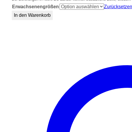
Erwachsenengrößen
Zurücksetze
Gepard
In den Warenkorb
T-
Shirt
Menge