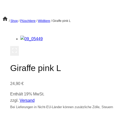
/
Shop
/
Plüschtiere
/
Wildtiere
/
Giraffe pink L
Giraffe pink L
24,90
€
Enthält 19% MwSt.
zzgl.
Versand
Bei Lieferungen in Nicht-EU-Länder können zusätzliche Zölle, Steuern