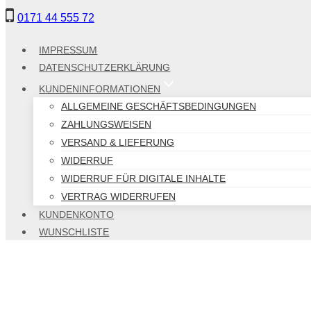
Zum
0171 44 555 72
Inhalt
springen
IMPRESSUM
DATENSCHUTZERKLÄRUNG
KUNDENINFORMATIONEN
ALLGEMEINE GESCHÄFTSBEDINGUNGEN
ZAHLUNGSWEISEN
VERSAND & LIEFERUNG
WIDERRUF
WIDERRUF FÜR DIGITALE INHALTE
VERTRAG WIDERRUFEN
KUNDENKONTO
WUNSCHLISTE