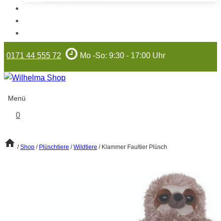
EXOTISCHE SAMEN
WILHELMA-ARTIKEL
GUTSCHEINE
0171 44 555 72
Mo -So: 9:30 - 17:00 Uhr
Menü
0
/
Shop
/
Plüschtiere
/
Wildtiere
/
Klammer Faultier Plüsch