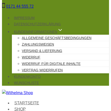
Zum
0171 44 555 72
Inhalt
springen
IMPRESSUM
DATENSCHUTZERKLÄRUNG
KUNDENINFORMATIONEN
ALLGEMEINE GESCHÄFTSBEDINGUNGEN
ZAHLUNGSWEISEN
VERSAND & LIEFERUNG
WIDERRUF
WIDERRUF FÜR DIGITALE INHALTE
VERTRAG WIDERRUFEN
KUNDENKONTO
WUNSCHLISTE
STARTSEITE
SHOP