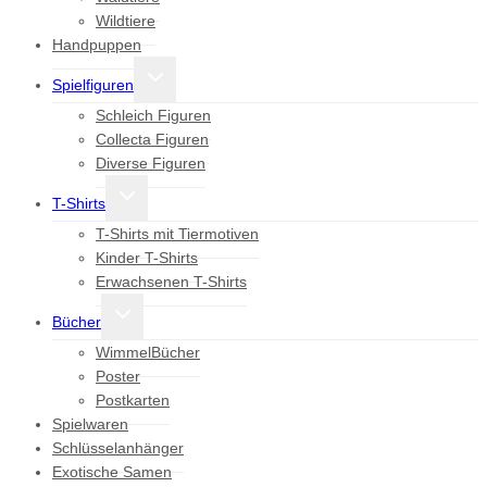
Wildtiere
Handpuppen
Untermenü
Spielfiguren
umschalten
Schleich Figuren
Collecta Figuren
Diverse Figuren
Untermenü
T-Shirts
umschalten
T-Shirts mit Tiermotiven
Kinder T-Shirts
Erwachsenen T-Shirts
Untermenü
Bücher
umschalten
WimmelBücher
Poster
Postkarten
Spielwaren
Schlüsselanhänger
Exotische Samen