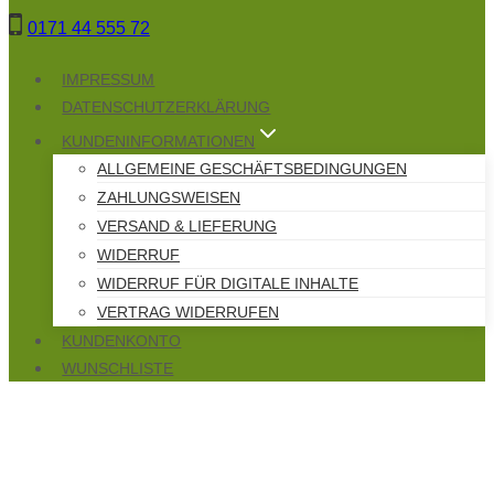
Zum
0171 44 555 72
Inhalt
springen
IMPRESSUM
DATENSCHUTZERKLÄRUNG
KUNDENINFORMATIONEN
ALLGEMEINE GESCHÄFTSBEDINGUNGEN
ZAHLUNGSWEISEN
VERSAND & LIEFERUNG
WIDERRUF
WIDERRUF FÜR DIGITALE INHALTE
VERTRAG WIDERRUFEN
KUNDENKONTO
WUNSCHLISTE