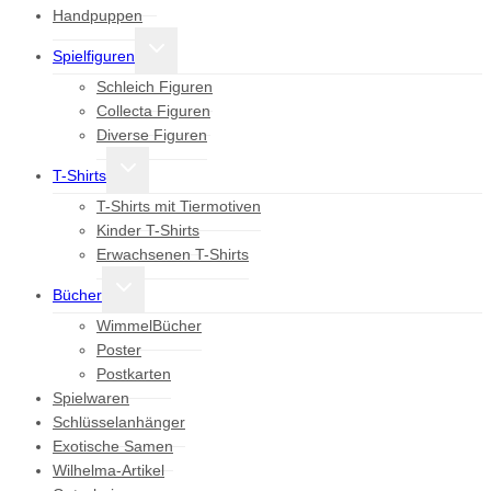
Handpuppen
Untermenü
Spielfiguren
umschalten
Schleich Figuren
Collecta Figuren
Diverse Figuren
Untermenü
T-Shirts
umschalten
T-Shirts mit Tiermotiven
Kinder T-Shirts
Erwachsenen T-Shirts
Untermenü
Bücher
umschalten
WimmelBücher
Poster
Postkarten
Spielwaren
Schlüsselanhänger
Exotische Samen
Wilhelma-Artikel