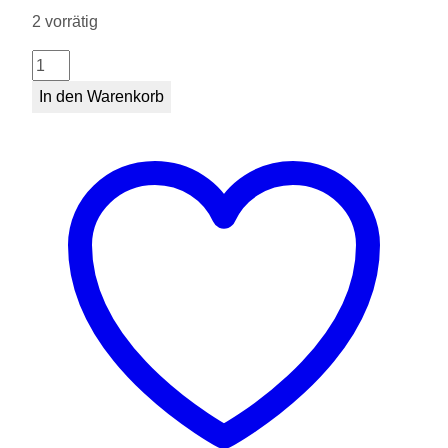
2 vorrätig
Koala
mit
In den Warenkorb
Blatt
16
cm
Menge