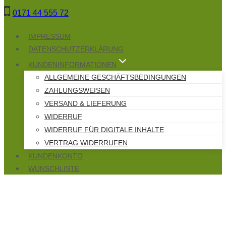
Zum
0171 44 555 72
Inhalt
springen
IMPRESSUM
DATENSCHUTZERKLÄRUNG
KUNDENINFORMATIONEN
ALLGEMEINE GESCHÄFTSBEDINGUNGEN
ZAHLUNGSWEISEN
VERSAND & LIEFERUNG
WIDERRUF
WIDERRUF FÜR DIGITALE INHALTE
VERTRAG WIDERRUFEN
KUNDENKONTO
WUNSCHLISTE