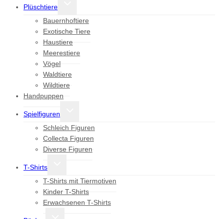
Untermenü
Plüschtiere
umschalten
Bauernhoftiere
Exotische Tiere
Haustiere
Meerestiere
Vögel
Waldtiere
Wildtiere
Handpuppen
Untermenü
Spielfiguren
umschalten
Schleich Figuren
Collecta Figuren
Diverse Figuren
Untermenü
T-Shirts
umschalten
T-Shirts mit Tiermotiven
Kinder T-Shirts
Erwachsenen T-Shirts
Untermenü