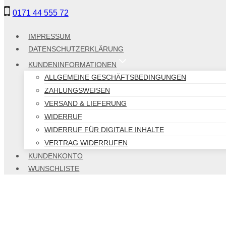
Zum
0171 44 555 72
Inhalt
springen
IMPRESSUM
DATENSCHUTZERKLÄRUNG
KUNDENINFORMATIONEN
ALLGEMEINE GESCHÄFTSBEDINGUNGEN
ZAHLUNGSWEISEN
VERSAND & LIEFERUNG
WIDERRUF
WIDERRUF FÜR DIGITALE INHALTE
VERTRAG WIDERRUFEN
KUNDENKONTO
WUNSCHLISTE