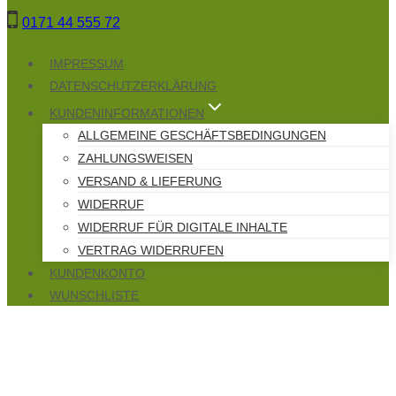
Zum
0171 44 555 72
Inhalt
springen
IMPRESSUM
DATENSCHUTZERKLÄRUNG
KUNDENINFORMATIONEN
ALLGEMEINE GESCHÄFTSBEDINGUNGEN
ZAHLUNGSWEISEN
VERSAND & LIEFERUNG
WIDERRUF
WIDERRUF FÜR DIGITALE INHALTE
VERTRAG WIDERRUFEN
KUNDENKONTO
WUNSCHLISTE