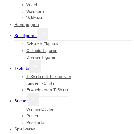
Vögel
Waldtiere
Wildtiere
Handpuppen
Untermenü
Spielfiguren
umschalten
Schleich Figuren
Collecta Figuren
Diverse Figuren
Untermenü
T-Shirts
umschalten
T-Shirts mit Tiermotiven
Kinder T-Shirts
Erwachsenen T-Shirts
Untermenü
Bücher
umschalten
WimmelBücher
Poster
Postkarten
Spielwaren