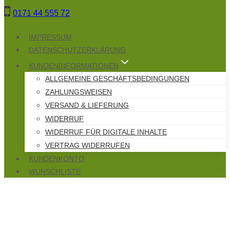
Zum
0171 44 555 72
Inhalt
springen
IMPRESSUM
DATENSCHUTZERKLÄRUNG
KUNDENINFORMATIONEN
ALLGEMEINE GESCHÄFTSBEDINGUNGEN
ZAHLUNGSWEISEN
VERSAND & LIEFERUNG
WIDERRUF
WIDERRUF FÜR DIGITALE INHALTE
VERTRAG WIDERRUFEN
KUNDENKONTO
WUNSCHLISTE