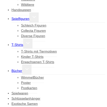
Wildtiere
Handpuppen
Untermenü
Spielfiguren
umschalten
Schleich Figuren
Collecta Figuren
Diverse Figuren
Untermenü
T-Shirts
umschalten
T-Shirts mit Tiermotiven
Kinder T-Shirts
Erwachsenen T-Shirts
Untermenü
Bücher
umschalten
WimmelBücher
Poster
Postkarten
Spielwaren
Schlüsselanhänger
Exotische Samen