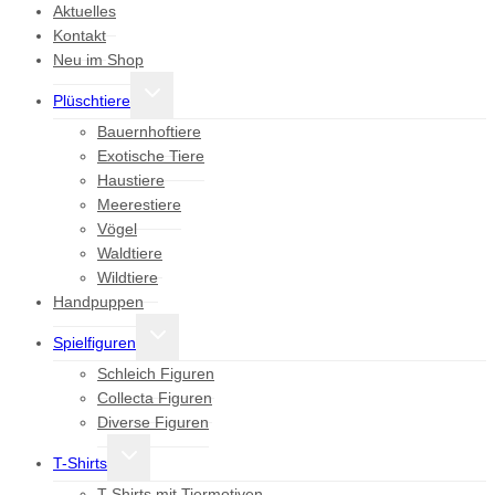
Aktuelles
Kontakt
Neu im Shop
Untermenü
Plüschtiere
umschalten
Bauernhoftiere
Exotische Tiere
Haustiere
Meerestiere
Vögel
Waldtiere
Wildtiere
Handpuppen
Untermenü
Spielfiguren
umschalten
Schleich Figuren
Collecta Figuren
Diverse Figuren
Untermenü
T-Shirts
umschalten
T-Shirts mit Tiermotiven