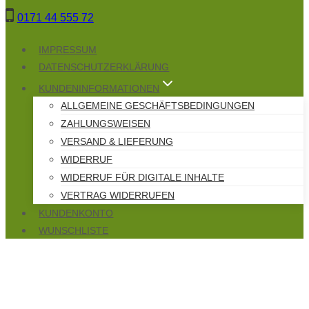
Zum
0171 44 555 72
Inhalt
springen
IMPRESSUM
DATENSCHUTZERKLÄRUNG
KUNDENINFORMATIONEN
ALLGEMEINE GESCHÄFTSBEDINGUNGEN
ZAHLUNGSWEISEN
VERSAND & LIEFERUNG
WIDERRUF
WIDERRUF FÜR DIGITALE INHALTE
VERTRAG WIDERRUFEN
KUNDENKONTO
WUNSCHLISTE