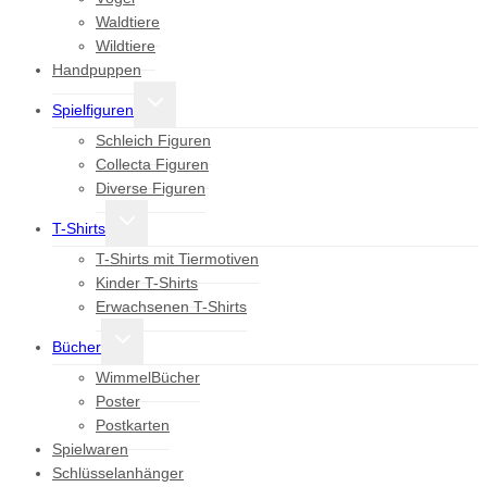
Waldtiere
Wildtiere
Handpuppen
Untermenü
Spielfiguren
umschalten
Schleich Figuren
Collecta Figuren
Diverse Figuren
Untermenü
T-Shirts
umschalten
T-Shirts mit Tiermotiven
Kinder T-Shirts
Erwachsenen T-Shirts
Untermenü
Bücher
umschalten
WimmelBücher
Poster
Postkarten
Spielwaren
Schlüsselanhänger