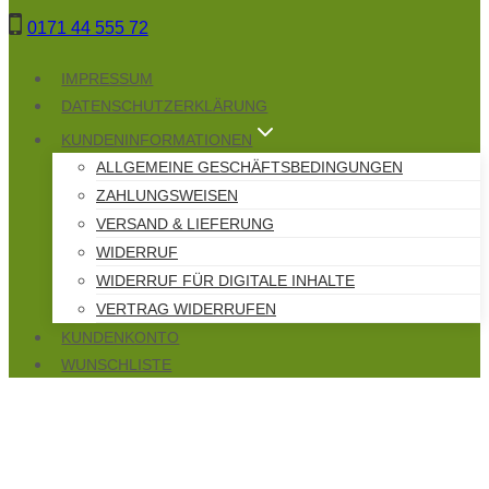
Zum
0171 44 555 72
Inhalt
springen
IMPRESSUM
DATENSCHUTZERKLÄRUNG
KUNDENINFORMATIONEN
ALLGEMEINE GESCHÄFTSBEDINGUNGEN
ZAHLUNGSWEISEN
VERSAND & LIEFERUNG
WIDERRUF
WIDERRUF FÜR DIGITALE INHALTE
VERTRAG WIDERRUFEN
KUNDENKONTO
WUNSCHLISTE