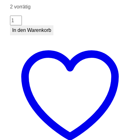
2 vorrätig
Seehund
grau
In den Warenkorb
62
cm
Menge