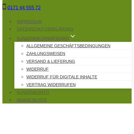
Zum
0171 44 555 72
Inhalt
springen
IMPRESSUM
DATENSCHUTZERKLÄRUNG
KUNDENINFORMATIONEN
ALLGEMEINE GESCHÄFTSBEDINGUNGEN
ZAHLUNGSWEISEN
VERSAND & LIEFERUNG
WIDERRUF
WIDERRUF FÜR DIGITALE INHALTE
VERTRAG WIDERRUFEN
KUNDENKONTO
WUNSCHLISTE