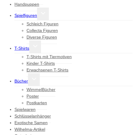
Handpuppen
Untermenü
Spielfiguren
umschalten
Schleich Figuren
Collecta Figuren
Diverse Figuren
Untermenü
T-Shirts
umschalten
T-Shirts mit Tiermotiven
Kinder T-Shirts
Erwachsenen T-Shirts
Untermenü
Bücher
umschalten
WimmelBücher
Poster
Postkarten
Spielwaren
Schlüsselanhänger
Exotische Samen
Wilhelma-Artikel