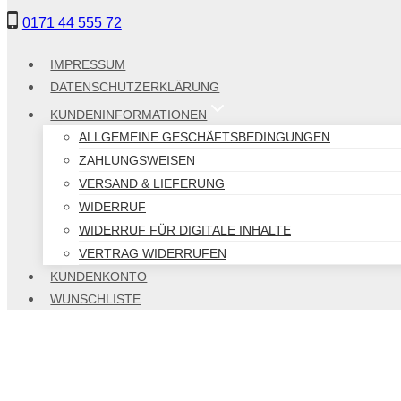
Zum
0171 44 555 72
Inhalt
springen
IMPRESSUM
DATENSCHUTZERKLÄRUNG
KUNDENINFORMATIONEN
ALLGEMEINE GESCHÄFTSBEDINGUNGEN
ZAHLUNGSWEISEN
VERSAND & LIEFERUNG
WIDERRUF
WIDERRUF FÜR DIGITALE INHALTE
VERTRAG WIDERRUFEN
KUNDENKONTO
WUNSCHLISTE