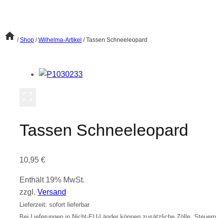
/
Shop
/
Wilhelma-Artikel
/
Tassen Schneeleopard
Tassen Schneeleopard
10,95
€
Enthält 19% MwSt.
zzgl.
Versand
Lieferzeit: sofort lieferbar
Bei Lieferungen in Nicht-EU-Länder können zusätzliche Zölle, Steuern