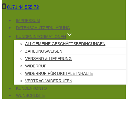
Zum
0171 44 555 72
Inhalt
springen
IMPRESSUM
DATENSCHUTZERKLÄRUNG
KUNDENINFORMATIONEN
ALLGEMEINE GESCHÄFTSBEDINGUNGEN
ZAHLUNGSWEISEN
VERSAND & LIEFERUNG
WIDERRUF
WIDERRUF FÜR DIGITALE INHALTE
VERTRAG WIDERRUFEN
KUNDENKONTO
WUNSCHLISTE