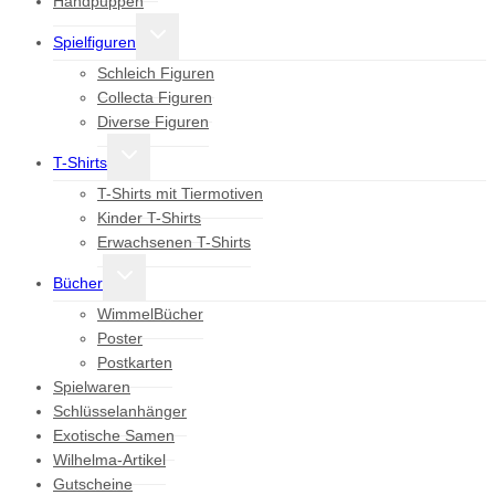
Handpuppen
Untermenü
Spielfiguren
umschalten
Schleich Figuren
Collecta Figuren
Diverse Figuren
Untermenü
T-Shirts
umschalten
T-Shirts mit Tiermotiven
Kinder T-Shirts
Erwachsenen T-Shirts
Untermenü
Bücher
umschalten
WimmelBücher
Poster
Postkarten
Spielwaren
Schlüsselanhänger
Exotische Samen
Wilhelma-Artikel
Gutscheine