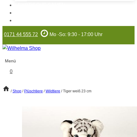
EXOTISCHE SAMEN
WILHELMA-ARTIKEL
GUTSCHEINE
0171 44 555 72
Mo -So: 9:30 - 17:00 Uhr
Menü
0
/
Shop
/
Plüschtiere
/
Wildtiere
/
Tiger weiß 23 cm