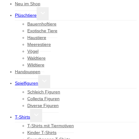
Neu im Shop
Untermenü
Plüschtiere
umschalten
Bauernhoftiere
Exotische Tiere
Haustiere
Meerestiere
Vögel
Waldtiere
Wildtiere
Handpuppen
Untermenü
Spielfiguren
umschalten
Schleich Figuren
Collecta Figuren
Diverse Figuren
Untermenü
T-Shirts
umschalten
T-Shirts mit Tiermotiven
Kinder T-Shirts