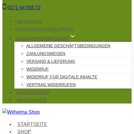
Zum
0171 44 555 72
Inhalt
springen
IMPRESSUM
DATENSCHUTZERKLÄRUNG
KUNDENINFORMATIONEN
ALLGEMEINE GESCHÄFTSBEDINGUNGEN
ZAHLUNGSWEISEN
VERSAND & LIEFERUNG
WIDERRUF
WIDERRUF FÜR DIGITALE INHALTE
VERTRAG WIDERRUFEN
KUNDENKONTO
WUNSCHLISTE
STARTSEITE
SHOP