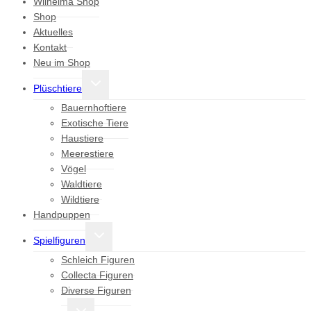
Wilhelma Shop
Shop
Aktuelles
Kontakt
Neu im Shop
Untermenü
Plüschtiere
umschalten
Bauernhoftiere
Exotische Tiere
Haustiere
Meerestiere
Vögel
Waldtiere
Wildtiere
Handpuppen
Untermenü
Spielfiguren
umschalten
Schleich Figuren
Collecta Figuren
Diverse Figuren
Untermenü