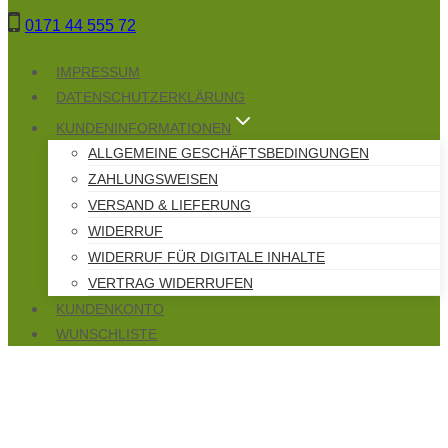
Zum
0171 44 555 72
Inhalt
springen
IMPRESSUM
DATENSCHUTZERKLÄRUNG
KUNDENINFORMATIONEN
ALLGEMEINE GESCHÄFTSBEDINGUNGEN
ZAHLUNGSWEISEN
VERSAND & LIEFERUNG
WIDERRUF
WIDERRUF FÜR DIGITALE INHALTE
VERTRAG WIDERRUFEN
KUNDENKONTO
WUNSCHLISTE