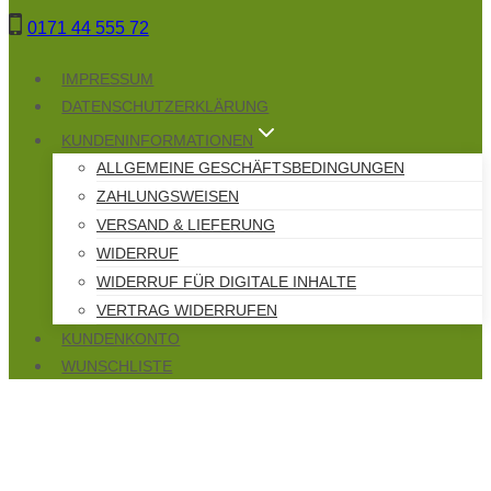
Zum
0171 44 555 72
Inhalt
springen
IMPRESSUM
DATENSCHUTZERKLÄRUNG
KUNDENINFORMATIONEN
ALLGEMEINE GESCHÄFTSBEDINGUNGEN
ZAHLUNGSWEISEN
VERSAND & LIEFERUNG
WIDERRUF
WIDERRUF FÜR DIGITALE INHALTE
VERTRAG WIDERRUFEN
KUNDENKONTO
WUNSCHLISTE