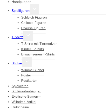
Handpuppen
Untermenü
Spielfiguren
umschalten
Schleich Figuren
Collecta Figuren
Diverse Figuren
Untermenü
T-Shirts
umschalten
T-Shirts mit Tiermotiven
Kinder T-Shirts
Erwachsenen T-Shirts
Untermenü
Bücher
umschalten
WimmelBücher
Poster
Postkarten
Spielwaren
Schlüsselanhänger
Exotische Samen
Wilhelma-Artikel
Gutscheine