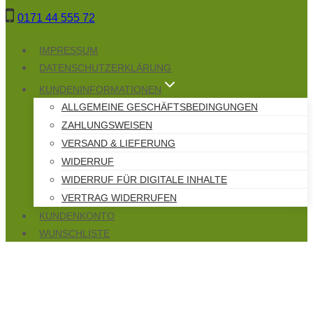
Zum
0171 44 555 72
Inhalt
springen
IMPRESSUM
DATENSCHUTZERKLÄRUNG
KUNDENINFORMATIONEN
ALLGEMEINE GESCHÄFTSBEDINGUNGEN
ZAHLUNGSWEISEN
VERSAND & LIEFERUNG
WIDERRUF
WIDERRUF FÜR DIGITALE INHALTE
VERTRAG WIDERRUFEN
KUNDENKONTO
WUNSCHLISTE