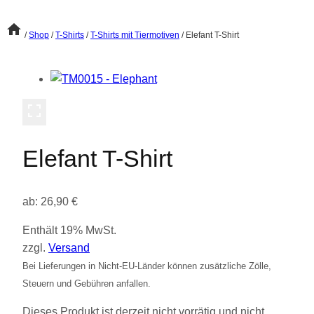
/
Shop
/
T-Shirts
/
T-Shirts mit Tiermotiven
/
Elefant T-Shirt
Elefant T-Shirt
ab:
26,90
€
Enthält 19% MwSt.
zzgl.
Versand
Bei Lieferungen in Nicht-EU-Länder können zusätzliche Zölle,
Steuern und Gebühren anfallen.
Dieses Produkt ist derzeit nicht vorrätig und nicht