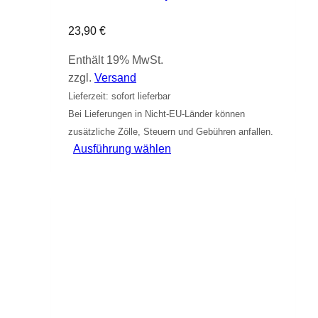
23,90
€
Enthält 19% MwSt.
zzgl.
Versand
Lieferzeit: sofort lieferbar
Bei Lieferungen in Nicht-EU-Länder können
zusätzliche Zölle, Steuern und Gebühren anfallen.
Dieses
Ausführung wählen
Produkt
weist
mehrere
Varianten
auf.
Die
Optionen
können
auf