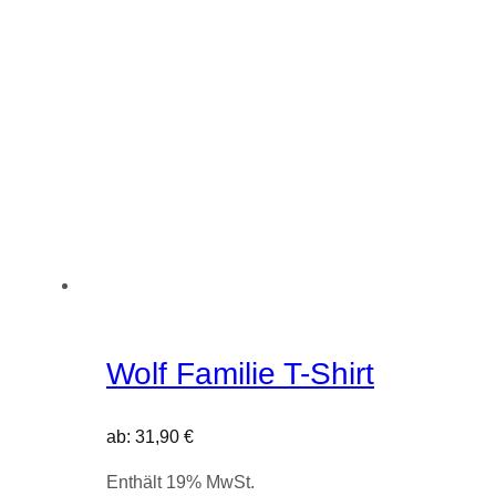
der
Produktseite
gewählt
werden
Wolf Familie T-Shirt
ab:
31,90
€
Enthält 19% MwSt.