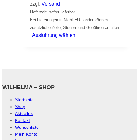
zzgl.
Versand
Lieferzeit: sofort lieferbar
Bei Lieferungen in Nicht-EU-Länder können
zusätzliche Zölle, Steuern und Gebühren anfallen.
Dieses
Ausführung wählen
Produkt
weist
mehrere
Varianten
auf.
Die
WILHELMA – SHOP
Optionen
können
Startseite
auf
Shop
der
Aktuelles
Kontakt
Produktseite
Wunschliste
gewählt
Mein Konto
werden