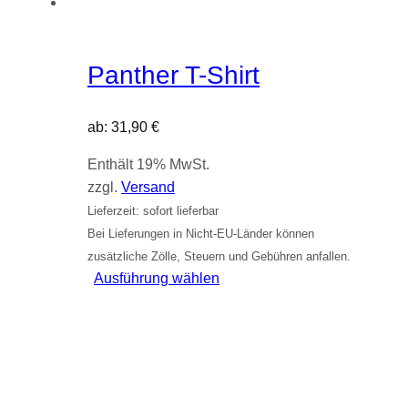
Panther T-Shirt
ab:
31,90
€
Enthält 19% MwSt.
zzgl.
Versand
Lieferzeit: sofort lieferbar
Bei Lieferungen in Nicht-EU-Länder können
zusätzliche Zölle, Steuern und Gebühren anfallen.
Dieses
Ausführung wählen
Produkt
weist
mehrere
Varianten
auf.