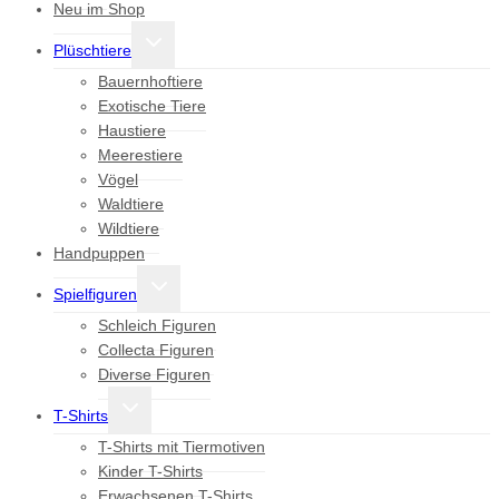
Neu im Shop
Untermenü
Plüschtiere
umschalten
Bauernhoftiere
Exotische Tiere
Haustiere
Meerestiere
Vögel
Waldtiere
Wildtiere
Handpuppen
Untermenü
Spielfiguren
umschalten
Schleich Figuren
Collecta Figuren
Diverse Figuren
Untermenü
T-Shirts
umschalten
T-Shirts mit Tiermotiven
Kinder T-Shirts
Erwachsenen T-Shirts