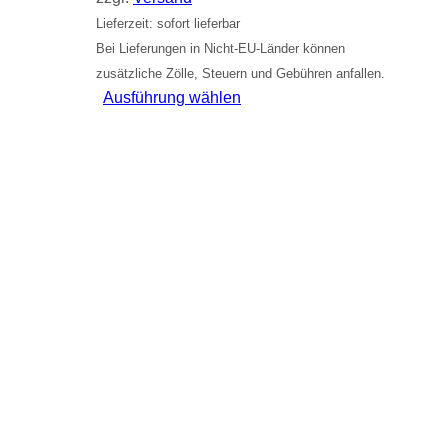
Lieferzeit: sofort lieferbar
Bei Lieferungen in Nicht-EU-Länder können
zusätzliche Zölle, Steuern und Gebühren anfallen.
Dieses
Ausführung wählen
Produkt
weist
mehrere
Varianten
auf.
Die
Optionen
können
auf
der
Produktseite
gewählt
werden