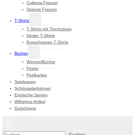
Collecta Figuren
Diverse Figuren
Untermenü
T-Shirts
umschalten
T-Shirts mit Tiermotiven
Kinder T-Shirts
Erwachsenen T-Shirts
Untermenü
Bücher
umschalten
WimmelBücher
Poster
Postkarten
Spielwaren
Schlüsselanhänger
Exotische Samen
Wilhelma-Artikel
Gutscheine
Suchen