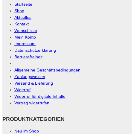
können
Startseite
auf
Shop
der
Aktuelles
Kontakt
Produktseite
Wunschliste
gewählt
Mein Konto
werden
Impressum
Datenschutzerklärung
Barrierefreiheit
Allgemeine Geschäftsbedingungen
Zahlungsweisen
Versand & Lieferung
Widerruf
Widerruf für digitale Inhalte
Vertrag widerrufen
PRODUKTKATEGORIEN
Neu im Shop