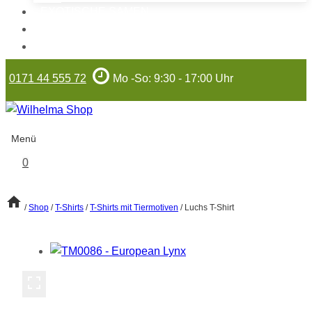
EXOTISCHE SAMEN
WILHELMA-ARTIKEL
GUTSCHEINE
0171 44 555 72
Mo -So: 9:30 - 17:00 Uhr
Menü
0
/
Shop
/
T-Shirts
/
T-Shirts mit Tiermotiven
/
Luchs T-Shirt