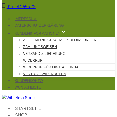
Zum
0171 44 555 72
Inhalt
springen
IMPRESSUM
DATENSCHUTZERKLÄRUNG
KUNDENINFORMATIONEN
ALLGEMEINE GESCHÄFTSBEDINGUNGEN
ZAHLUNGSWEISEN
VERSAND & LIEFERUNG
WIDERRUF
WIDERRUF FÜR DIGITALE INHALTE
VERTRAG WIDERRUFEN
KUNDENKONTO
WUNSCHLISTE
STARTSEITE
SHOP