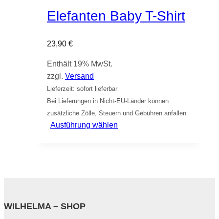
Elefanten Baby T-Shirt
23,90
€
Enthält 19% MwSt.
zzgl.
Versand
Lieferzeit: sofort lieferbar
Bei Lieferungen in Nicht-EU-Länder können
zusätzliche Zölle, Steuern und Gebühren anfallen.
Dieses
Ausführung wählen
Produkt
weist
mehrere
Varianten
auf.
Die
WILHELMA – SHOP
Optionen